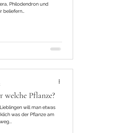
tera, Philodendron und
 Großhandel tätig. Unser
t
r welche Pflanze?
 Lieblingen will man etwas
rklich was der Pflanze am
weg...