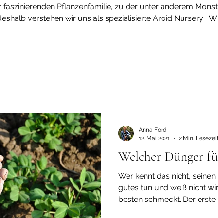
er faszinierenden Pflanzenfamilie, zu der unter anderem Mons
als spezialisierte Aroid Nursery . Wir beliefern
und Händler weltweit und sind sowohl im Einzel- als auch im
lte, seltene Zim
Anna Ford
12. Mai 2021
2 Min. Lesezei
Welcher Dünger fü
Wer kennt das nicht, seinen
gutes tun und weiß nicht wi
besten schmeckt. Der erste 