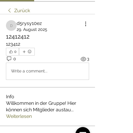
Zurück
d5rysy10ez
d5rysy10ez
29. August 2025
12412412
123412
0
0
3
Write a comment...
Info
Willkommen in der Gruppe! Hier
können sich Mitglieder austau
...
Weiterlesen