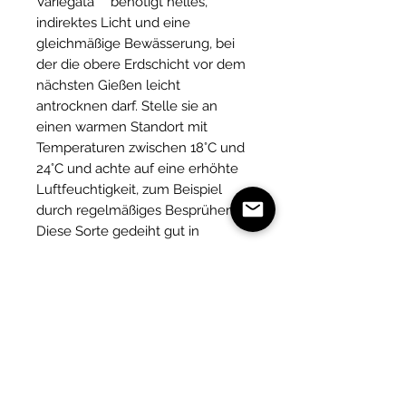
Variegata"** benötigt helles,
indirektes Licht und eine
gleichmäßige Bewässerung, bei
der die obere Erdschicht vor dem
nächsten Gießen leicht
antrocknen darf. Stelle sie an
einen warmen Standort mit
Temperaturen zwischen 18°C und
24°C und achte auf eine erhöhte
Luftfeuchtigkeit, zum Beispiel
durch regelmäßiges Besprühen.
Diese Sorte gedeiht gut in
lockerer, gut durchlässiger Erde
und sollte während der
Wachstumsperiode regelmäßig,
aber sparsam gedüngt werden.
Denke daran, die **Syngonium
"Ngern La Mai Variegata"** alle ein
bis zwei Jahre umzutopfen und
lange Triebe bei Bedarf zu