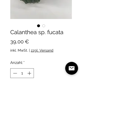
Calanthea sp. fucata
Preis
39,00 €
inkl. MwSt.
|
zzgl. Versand
Anzahl
*
In den Warenkorb
Eine silberlaubige Calanthea mit
weisen Blüten im 7cm Topf.