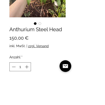
Anthurium Steel Head
Preis
150,00 €
inkl. MwSt.
|
zzgl. Versand
Anzahl
*
In den Warenkorb
Eine neue Silberblättrige
Anthurium Art. Dies sind die ersten
die je angeboten wurden.