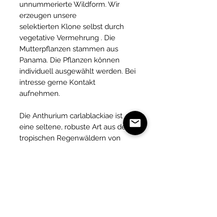
unnummerierte Wildform. Wir
erzeugen unsere
selektierten Klone selbst durch
vegetative Vermehrung . Die
Mutterpflanzen stammen aus
Panama. Die Pflanzen können
individuell ausgewählt werden. Bei
intresse gerne Kontakt
aufnehmen.
Die Anthurium carlablackiae ist
eine seltene, robuste Art aus den
tropischen Regenwäldern von
Panama und Kolumbien, bekannt
für ihre großen, eleganten Blätter
und ihr einzigartiges Farbe. Sie
erreicht bis zu 90 cm Länge und
wächst meist als Epiphyt in
feuchten, schattigen Bereichen
des Waldes.