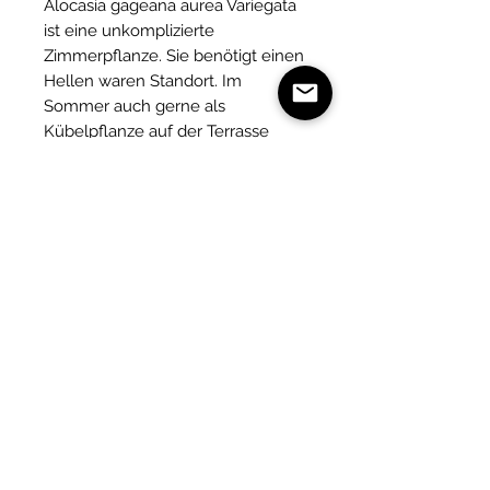
Alocasia gageana aurea Variegata
ist eine unkomplizierte
Zimmerpflanze. Sie benötigt einen
Hellen waren Standort. Im
Sommer auch gerne als
Kübelpflanze auf der Terrasse
oder direkt ins Freie Pflanzen. Sie
benötigt ein durchlässiges
Substrat und eine gute Kalium
betonte Nährstoff Versorgung. Sie
erhalten eine Pflanze wie auf dem
Bild im 13 oder 14cm breiten Topf.
Je nach Witterung wird mit 72h
Heatpack versendet damit die
Pflanzen wohlbehalten
ankommen.